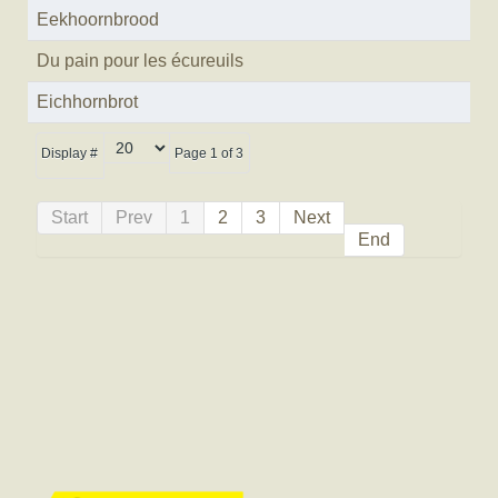
Eekhoornbrood
Du pain pour les écureuils
Eichhornbrot
Display #
Page 1 of 3
Start
Prev
1
2
3
Next
End