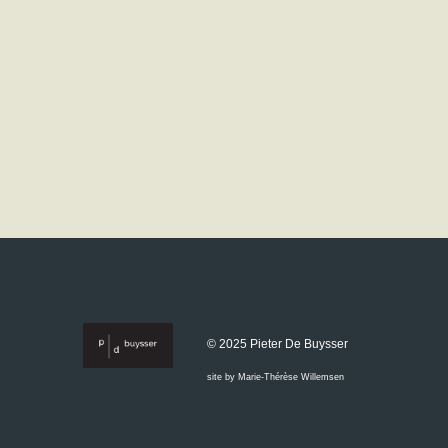
© 2025 Pieter De Buysser
site by Marie-Thérèse Willemsen