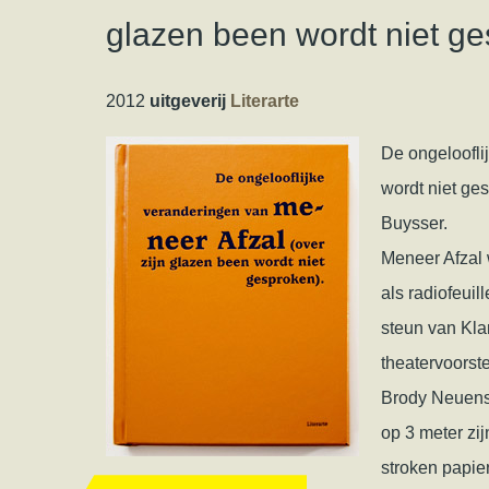
glazen been wordt niet g
2012
uitgeverij
Literarte
De ongeloofli
wordt niet ges
Buysser.
Meneer Afzal 
als radiofeui
steun van Kla
theatervoorste
Brody Neuens
op 3 meter zij
stroken papie