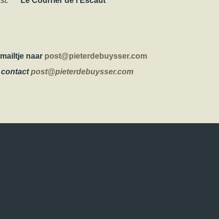
aast.”
Le Courrier de l’Escaut
mailtje naar
post@pieterdebuysser.com
e contact
post@pieterdebuysser.com