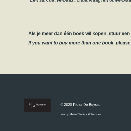
“Een stuk dat verbaast, ondervraagt en omverbl
Als je meer dan één boek wil kopen, stuur een 
If you want to buy more than one book, pleas
© 2025 Pieter De Buysser
site by Marie-Thérèse Willemsen