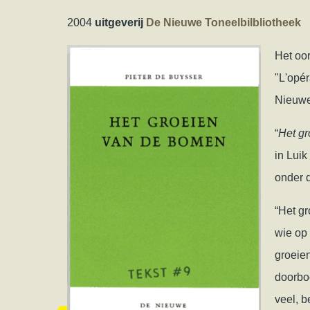
2004
uitgeverij
De Nieuwe Toneelbilbliotheek
Het oor
"L'opé
Nieuwe
“
Het g
in Lui
onder d
“Het gr
wie op
groeien
doorbo
veel, 